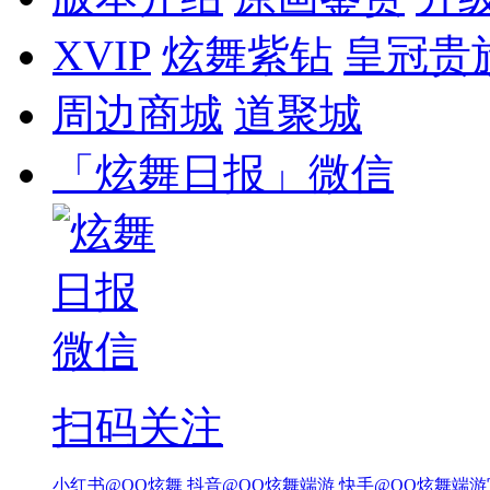
XVIP
炫舞紫钻
皇冠贵
周边商城
道聚城
「炫舞日报」微信
扫码关注
小红书@QQ炫舞
抖音@QQ炫舞端游
快手@QQ炫舞端游