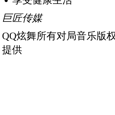
巨匠传媒
QQ炫舞所有对局音乐版
提供