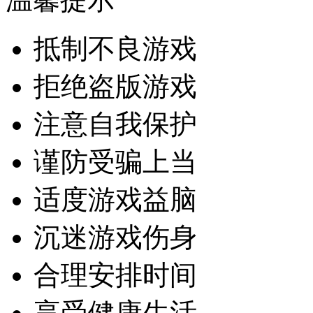
抵制不良游戏
拒绝盗版游戏
注意自我保护
谨防受骗上当
适度游戏益脑
沉迷游戏伤身
合理安排时间
享受健康生活