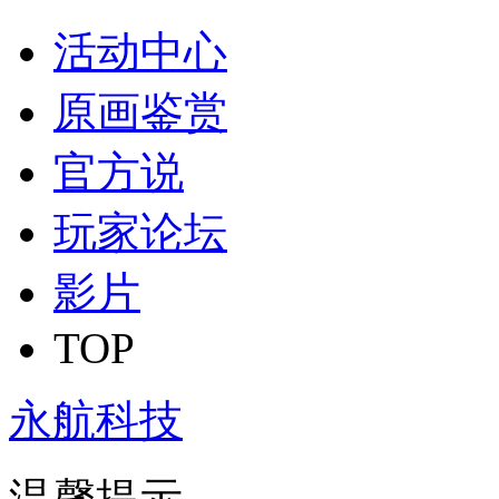
活动中心
原画鉴赏
官方说
玩家论坛
影片
TOP
永航科技
温馨提示