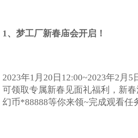
1
、梦工厂新春庙会开启！
2023
年
1
月
20
日
12:00~2023
年
2
月
5
可领取专属新春见面礼福利，新春
幻币
*88888
等你来领
~
完成观看任