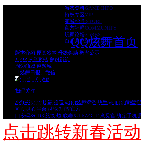
游戏资料
GAME INFO
特权专区
VIP
商城/合作
STORE
官方社群
COMMUNITY
玩家论坛
X5BBS
QQ炫舞首页
自助系统
SYSTEM
版本介绍
原画鉴赏
升级奖励
概率公示
春庙会活动开启！
XVIP
炫舞紫钻
皇冠贵族
周边商城
道聚城
「炫舞日报」微信
炫舞梦工厂新春庙会活
扫码关注
QQ炫舞团队
发布日期：202
小红书@QQ炫舞
抖音@QQ炫舞端游
快手@QQ炫舞端游
首页
共创平台
讨论
攻略
官方
口令码&CDK兑换
炫·联赛X-LEAGUE
意见官
绑定手机
点击跳转新春活动
查看详情